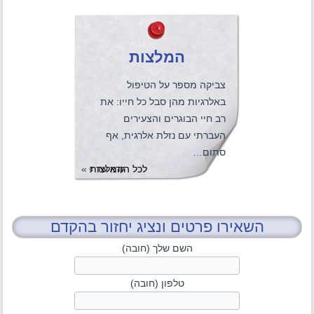
המלצות
צביקה מספר על הטיפול
באלרגיות מהן סבל כל חייו: את
רב חיי הבוגרים והצעירים
העברתי עם נזלת אלרגית, אף
סתום…
לכל ההמלצות
»
קרא עוד
»
השאירו פרטים ונציג יחזור בהקדם
השם שלך (חובה)
טלפון (חובה)