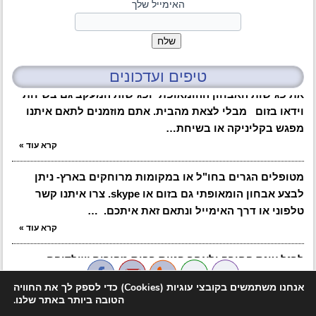
האימייל שלך
טיפים ועדכונים
בעקבות המצב בארץ ובקשה של מטופלים רבים ניתן לבצע
את פגישות האבחון ההומאופתי ופגישות המעקב גם בשיחת
וידאו בזום מבלי לצאת מהבית. אתם מוזמנים לתאם איתנו
מפגש בקליניקה או בשיחת…
קרא עוד
»
מטופלים הגרים בחו"ל או במקומות מרוחקים בארץ- ניתן
לבצע אבחון הומאופתי גם בזום או skype. צרו איתנו קשר
טלפוני או דרך האימייל ונתאם זאת איתכם. …
קרא עוד
»
לרגל עונת החורף ולאחר פניות רבות מהורים שילדיהם
סובלים מדלקות אוזניים חוזרות, העלנו מאמר חדש עם
אנחנו משתמשים בקובצי עוגיות (Cookies) כדי לספק לך את החוויה
טיפים והמלצות למניעת דלקות אוזניים חוזרות. ניתן לקרוא
הטובה ביותר באתר שלנו.
את המאמר בדף "קישורים ומאמרים" באתר,…
© 2013 doroncenter.co.il | עיצוב:
רומי גילת
| תיכנות: סיגל -
אתרי אינטרנט
שפשוט עובדים