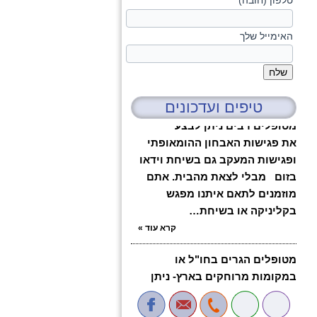
טלפון (חובה)
האימייל שלך
טיפים ועדכונים
בעקבות המצב בארץ ובקשה של
מטופלים רבים ניתן לבצע
את פגישות האבחון ההומאופתי
ופגישות המעקב גם בשיחת וידאו
בזום מבלי לצאת מהבית. אתם
מוזמנים לתאם איתנו מפגש
בקליניקה או בשיחת…
קרא עוד
»
מטופלים הגרים בחו"ל או
במקומות מרוחקים בארץ- ניתן
לבצע אבחון הומאופתי גם בזום
או skype. צרו איתנו קשר טלפוני