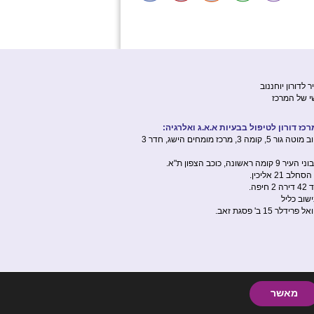
או דרך האימייל ונתאם זאת
איתכם. …
קרא עוד
»
לרגל עונת החורף ולאחר פניות
רבות מהורים שילדיהם סובלים
מדלקות אוזניים חוזרות, העלנו
מאמר חדש עם טיפים והמלצות
ז דורון לטיפול בבעיות א.א.ג ואלרגיה:
למניעת דלקות אוזניים חוזרות.
רחוב מוטה גור 5, קומה 3, מרכז מומחים הישג, חדר 3
ניתן לקרוא את המאמר בדף
ומה ראשונה, כוכב הצפון ת"א.
"קישורים ומאמרים" באתר,…
ב 21 אליכין.
יפה.
קרא עוד
»
שוב כליל
רידלר 15 ב' פסגת זאב.
לכבוד עונת המעבר העלנו מאמר
חדש הכולל טיפים חשובים
לסובלים מאלרגיה. המאמר נמצא
באזור המאמרים באתר, העלנו
אותו בעקבות פניות רבות
מאשר
שהתקבלו אצלנו מתחילת עונת