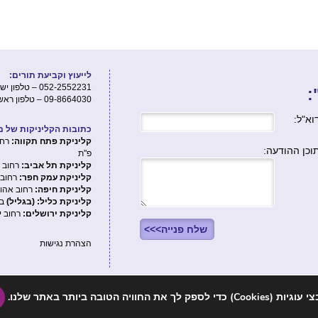
לייעוץ וקביעת תורים:
052-2552231 – טלפון ישיר לדורון יוחננוב
:
09-8664030 – טלפון ראשי של המרכז
וא"ל:
כתובות הקליניקות של מרכ
קליניקת פתח תקווה:
וכן ההודעה:
פ"ת
קליניקת תל אביב:
רחוב בוני העיר 9 ק
קליניקת עמק חפר:
רחוב הסחל
קליניקת חיפה:
רחוב אהוד 42 דירה 2 ח
קליניקת כליל: (בגליל)
בי
קליניקת ירושלים:
רחוב יואל פ
הצהרת נגישות
וויה הטובה ביותר באתר שלנו.
© 2013 doroncenter.co.il | עיצוב:
רומי גילת
| תיכנות: סיגל -
אתרי אינטרנט
שפשוט עובדים